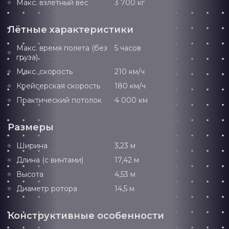
Макс. взлётный вес
3 700 кг
Лётные характеристики
Макс. время полета (без
5 часов
груза)
Макс. скорость
210 км/ч
Крейсерская скорость
180 км/ч
Практический потолок
4 000 км
Размеры
Ширина
3,23 м
Длина (с винтами)
17,42 м
Высота
4,53 м
Диаметр ротора
14,5 м
Конструктивные особенности