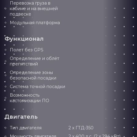
Перевозка груза в
кабине и на внешней
подвеске
Модульная платформа
Функционал
Полет без GPS
Определение и облёт
препятствий
Определение зоны
безопасной посадки
Система точной посадки
Возможность
кастомизации ПО
Двигатель
Тип двигателя
2 х ГТД-350
Мощность двигателя
2 х 400 л.с. (2 х 294 кВт)