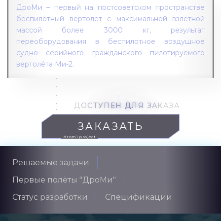
ДроМи – первый на постсоветском пространстве
беспилотный вертолёт с максимальной взлётной
массой более 3000 кг, результат
переоборудования в беспилотное воздушное
судно серийного гражданского пилотируемого
вертолёта Ми-2.
Д
О
С
Т
У
П
Е
Н
Д
Л
Я
З
А
К
А
З
А
ЗАКАЗАТЬ
dromi project
Решаемые задачи
Первые полёты "ДроМи"
Статус разработки
Спецификации